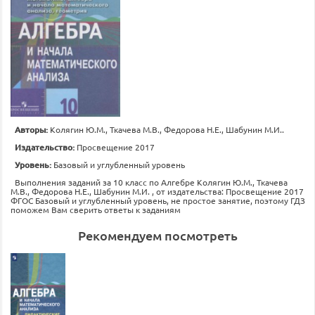
Авторы:
Колягин Ю.М., Ткачева М.В., Федорова Н.Е., Шабунин М.И..
Издательство:
Просвещение 2017
Уровень:
Базовый и углубленный уровень
Выполнения заданий за 10 класс по Алгебре Колягин Ю.М., Ткачева
М.В., Федорова Н.Е., Шабунин М.И. , от издательства: Просвещение 2017
ФГОС Базовый и углубленный уровень, не простое занятие, поэтому ГДЗ
поможем Вам сверить ответы к заданиям
Рекомендуем посмотреть