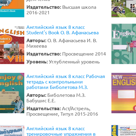
Издательство:
Высшая школа
2016-2021
Английский язык 8 класс
Student's Book О. В. Афанасьева
Авторы:
О. В. Афанасьева И. В.
Михеева
Издательство:
Просвещение 2014
Уровень:
Углубленный уровень
Английский язык 8 класс Рабочая
тетрадь с контрольными
работами Биболетова М.З.
Авторы:
Биболетова М.З.
Бабушис Е.Е.
Издательства:
Аст/Астрель,
Просвещение, Титул 2015-2016
Английский язык 8 класс
тренировочные упражнения в