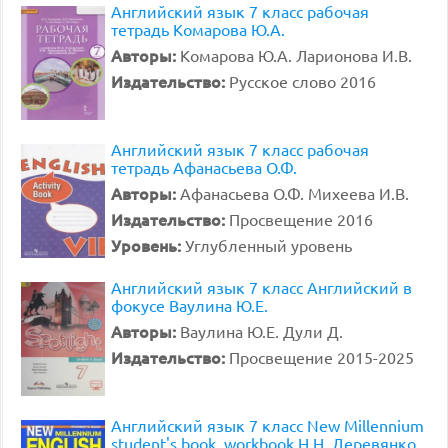
Английский язык 7 класс рабочая
тетрадь Комарова Ю.А.
Авторы:
Комарова Ю.А. Ларионова И.В.
Издательство:
Русское слово 2016
Английский язык 7 класс рабочая
тетрадь Афанасьева О.Ф.
Авторы:
Афанасьева О.Ф. Михеева И.В.
Издательство:
Просвещение 2016
Уровень:
Углубленный уровень
Английский язык 7 класс Английский в
фокусе Ваулина Ю.Е.
Авторы:
Ваулина Ю.Е. Дули Д.
Издательство:
Просвещение 2015-2025
Английский язык 7 класс New Millennium
student's book, workbook Н.Н. Деревянко