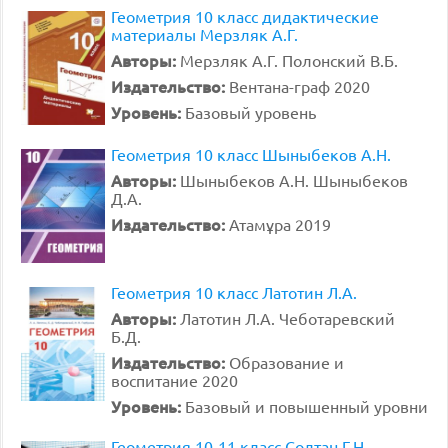
Геометрия 10 класс дидактические
материалы Мерзляк А.Г.
Авторы:
Мерзляк А.Г. Полонский В.Б.
Издательство:
Вентана-граф 2020
Уровень:
Базовый уровень
Геометрия 10 класс Шыныбеков А.Н.
Авторы:
Шыныбеков А.Н. Шыныбеков
Д.А.
Издательство:
Атамұра 2019
Геометрия 10 класс Латотин Л.А.
Авторы:
Латотин Л.А. Чеботаревский
Б.Д.
Издательство:
Образование и
воспитание 2020
Уровень:
Базовый и повышенный уровни
Геометрия 10-11 класс Солтан Г.Н.