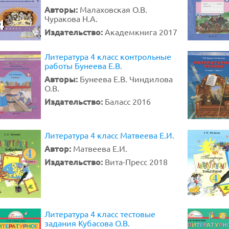
Авторы:
Малаховская О.В.
Чуракова Н.А.
Издательство:
Академкнига 2017
Литература 4 класс контрольные
работы Бунеева Е.В.
Авторы:
Бунеева Е.В. Чиндилова
О.В.
Издательство:
Баласс 2016
Литература 4 класс Матвеева Е.И.
Автор:
Матвеева Е.И.
Издательство:
Вита-Пресс 2018
Литература 4 класс тестовые
задания Кубасова О.В.