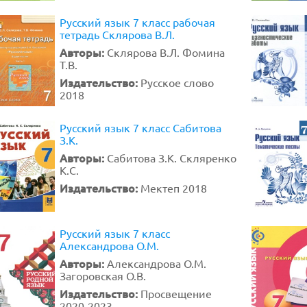
Русский язык 7 класс рабочая
тетрадь Склярова В.Л.
Авторы:
Склярова В.Л. Фомина
Т.В.
Издательство:
Русское слово
2018
Русский язык 7 класс Сабитова
З.К.
Авторы:
Сабитова З.К. Скляренко
К.С.
Издательство:
Мектеп 2018
Русский язык 7 класс
Александрова О.М.
Авторы:
Александрова О.М.
Загоровская О.В.
Издательство:
Просвещение
2020-2023