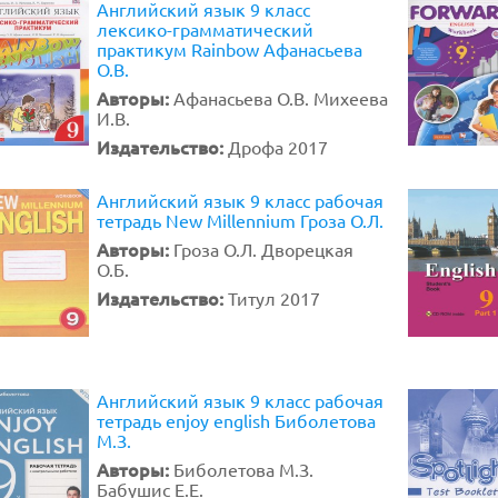
Английский язык 9 класс
лексико-грамматический
практикум Rainbow Афанасьева
О.В.
Авторы:
Афанасьева О.В. Михеева
И.В.
Издательство:
Дрофа 2017
Английский язык 9 класс рабочая
тетрадь New Millennium Гроза О.Л.
Авторы:
Гроза О.Л. Дворецкая
О.Б.
Издательство:
Титул 2017
Английский язык 9 класс рабочая
тетрадь enjoy english Биболетова
М.З.
Авторы:
Биболетова М.З.
Бабушис Е.Е.