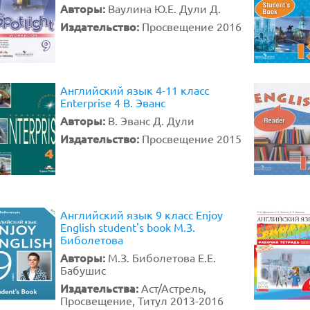
Авторы:
Ваулина Ю.Е. Дули Д.
Издательство:
Просвещение 2016
Английский язык 4-11 класс
Enterprise 4 В. Эванс
Авторы:
В. Эванс Д. Дули
Издательство:
Просвещение 2015
Английский язык 9 класс Enjoy
English student's book М.З.
Биболетова
Авторы:
М.З. Биболетова Е.Е.
Бабушис
Издательства:
Аст/Астрель,
Просвещение, Титул 2013-2016