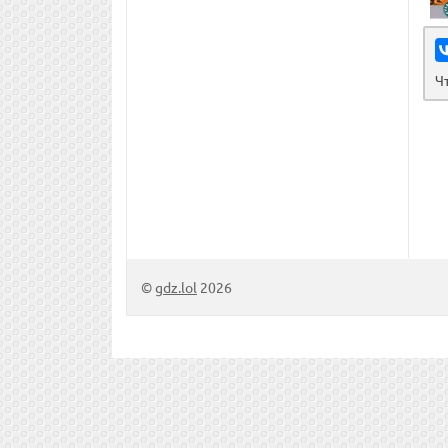
Ч
©
gdz.lol
2026