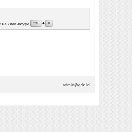
и на клавиатуре
admin@gdz.lol