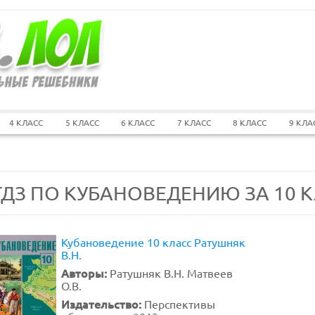
4 КЛАСС
5 КЛАСС
6 КЛАСС
7 КЛАСС
8 КЛАСС
9 КЛА
ГДЗ ПО КУБАНОВЕДЕНИЮ ЗА 10 
Кубановедение 10 класс Ратушняк
В.Н.
Авторы:
Ратушняк В.Н. Матвеев
О.В.
Издательство:
Перспективы