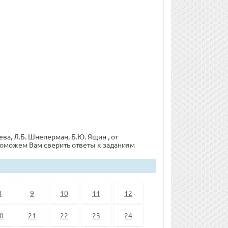
ева, Л.Б. Шнеперман, Б.Ю. Ящин , от
З поможем Вам сверить ответы к заданиям
8
9
10
11
12
0
21
22
23
24