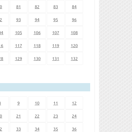
0
81
82
83
84
2
93
94
95
96
04
105
106
107
108
16
117
118
119
120
28
129
130
131
132
8
9
10
11
12
0
21
22
23
24
2
33
34
35
36