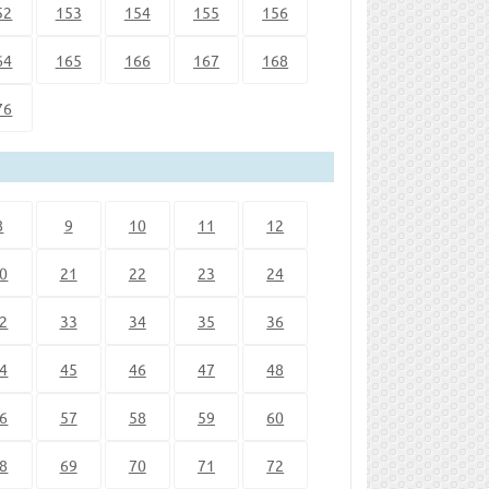
52
153
154
155
156
64
165
166
167
168
76
8
9
10
11
12
0
21
22
23
24
2
33
34
35
36
4
45
46
47
48
6
57
58
59
60
8
69
70
71
72