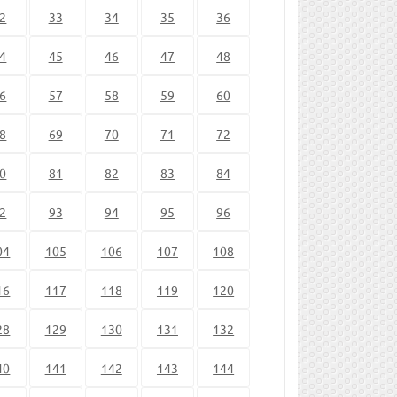
2
33
34
35
36
4
45
46
47
48
6
57
58
59
60
8
69
70
71
72
0
81
82
83
84
2
93
94
95
96
04
105
106
107
108
16
117
118
119
120
28
129
130
131
132
40
141
142
143
144