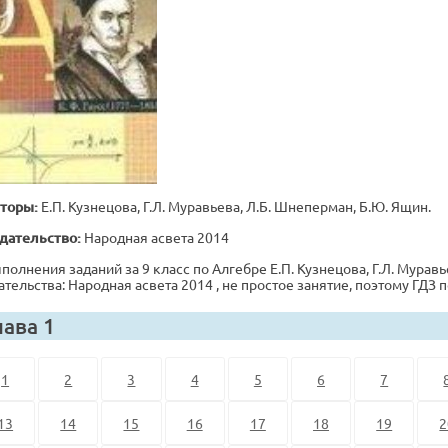
торы:
Е.П. Кузнецова, Г.Л. Муравьева, Л.Б. Шнеперман, Б.Ю. Ящин.
дательство:
Народная асвета 2014
полнения заданий за 9 класс по Алгебре Е.П. Кузнецова, Г.Л. Муравь
ательства: Народная асвета 2014 , не простое занятие, поэтому ГД
лава 1
1
2
3
4
5
6
7
13
14
15
16
17
18
19
2