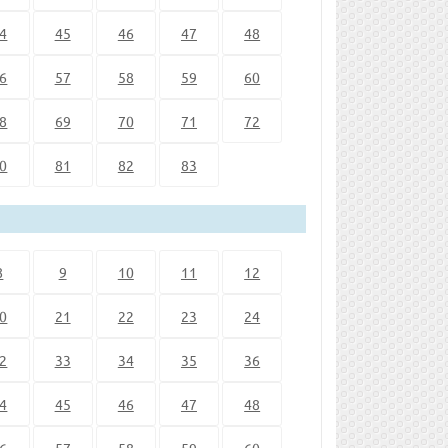
4
45
46
47
48
6
57
58
59
60
8
69
70
71
72
0
81
82
83
8
9
10
11
12
0
21
22
23
24
2
33
34
35
36
4
45
46
47
48
6
57
58
59
60