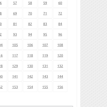
6
57
58
59
60
8
69
70
71
72
0
81
82
83
84
2
93
94
95
96
04
105
106
107
108
16
117
118
119
120
28
129
130
131
132
40
141
142
143
144
52
153
154
155
156