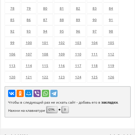
78
79
80
81
82
83
84
85
86
87
88
89
90
91
92
93
94
95
96
97
98
99
100
101
102
103
104
105
106
107
108
109
110
111
112
113
114
115
116
117
118
119
120
121
122
123
124
125
126
Чтобы в следующий раз не искать сайт - добавь его в
закладки
.
Нажми на клавиатуре