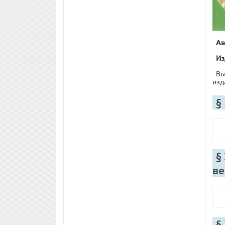
Ав
Из
Вы
изд
§
§
ве
§