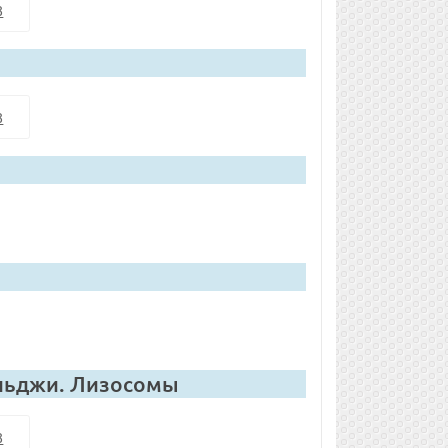
8
8
ольджи. Лизосомы
8