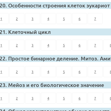
 20. Особенности строения клеток эукариот
1
2
3
4
5
6
7
 21. Клеточный цикл
1
2
3
4
5
6
7
 22. Простое бинарное деление. Митоз. Ами
1
2
3
4
5
6
7
 23. Мейоз и его биологическое значение
1
2
3
4
5
6
7