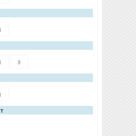
8
8
9
8
т