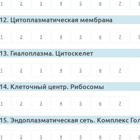
1
2
3
4
5
6
7
 12. Цитоплазматическая мембрана
1
2
3
4
5
6
7
 13. Гиалоплазма. Цитоскелет
1
2
3
4
5
6
7
 14. Клеточный центр. Рибосомы
1
2
3
4
5
6
7
 15. Эндоплазматическая сеть. Комплекс Г
1
2
3
4
5
6
7