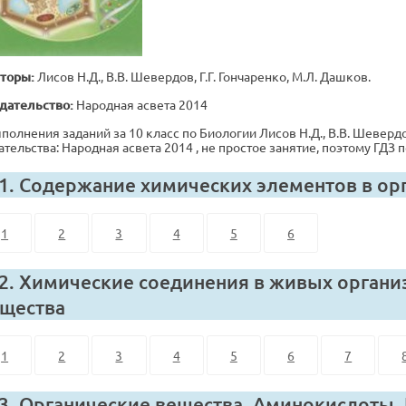
торы:
Лисов Н.Д., В.В. Шевердов, Г.Г. Гончаренко, М.Л. Дашков.
дательство:
Народная асвета 2014
полнения заданий за 10 класс по Биологии Лисов Н.Д., В.В. Шевердов,
ательства: Народная асвета 2014 , не простое занятие, поэтому ГД
 1. Содержание химических элементов в ор
1
2
3
4
5
6
 2. Химические соединения в живых органи
щества
1
2
3
4
5
6
7
 3. Органические вещества. Аминокислоты.