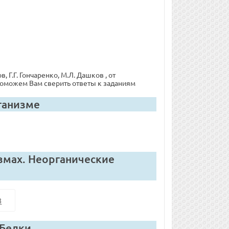
 Г.Г. Гончаренко, М.Л. Дашков , от
З поможем Вам сверить ответы к заданиям
ганизме
змах. Неорганические
8
 Белки