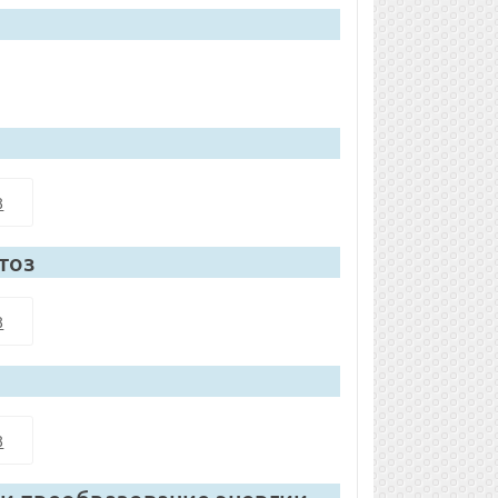
8
тоз
8
8