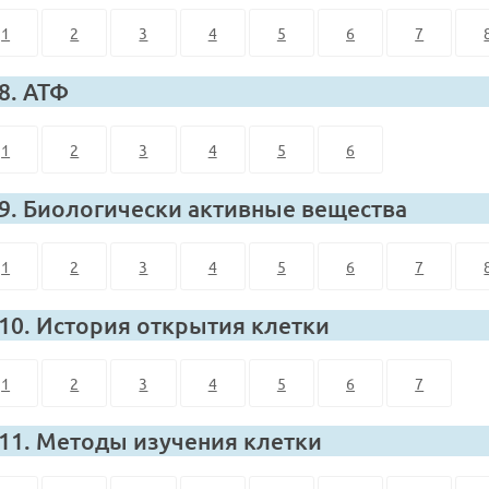
1
2
3
4
5
6
7
 8. АТФ
1
2
3
4
5
6
 9. Биологически активные вещества
1
2
3
4
5
6
7
 10. История открытия клетки
1
2
3
4
5
6
7
 11. Методы изучения клетки