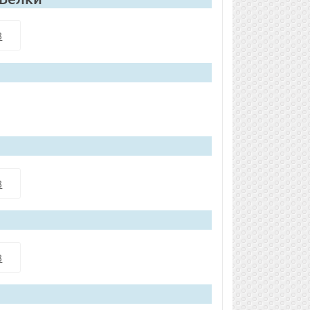
8
8
8