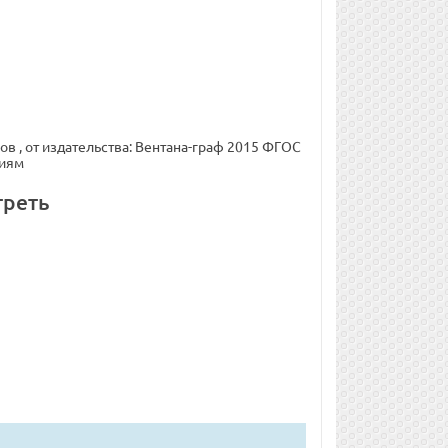
нов , от издательства: Вентана-граф 2015 ФГОС
ниям
треть