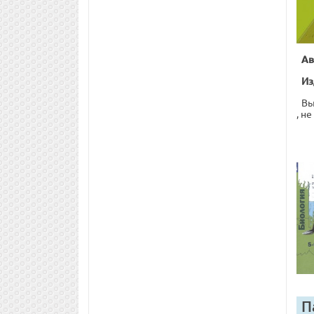
Ав
Из
Вы
, н
П