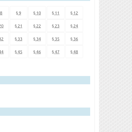
 8
§ 9
§ 10
§ 11
§ 12
20
§ 21
§ 22
§ 23
§ 24
32
§ 33
§ 34
§ 35
§ 36
44
§ 45
§ 46
§ 47
§ 48