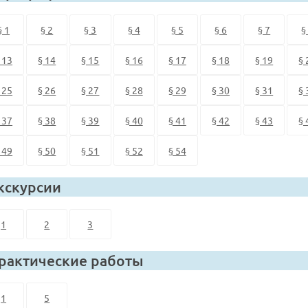
§ 1
§ 2
§ 3
§ 4
§ 5
§ 6
§ 7
§
 13
§ 14
§ 15
§ 16
§ 17
§ 18
§ 19
§ 
 25
§ 26
§ 27
§ 28
§ 29
§ 30
§ 31
§ 
 37
§ 38
§ 39
§ 40
§ 41
§ 42
§ 43
§ 
 49
§ 50
§ 51
§ 52
§ 54
кскурсии
1
2
3
рактические работы
1
5