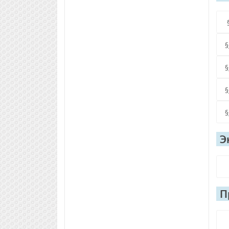
§
§
§
§
Э
П