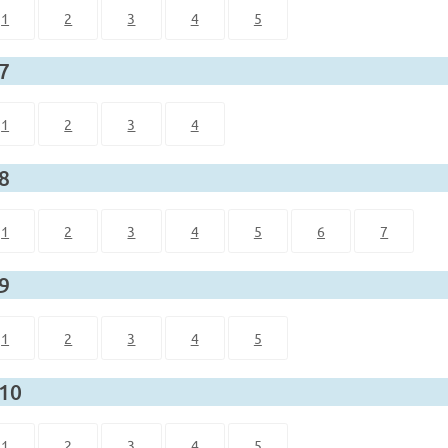
1
2
3
4
5
 7
1
2
3
4
 8
1
2
3
4
5
6
7
 9
1
2
3
4
5
 10
1
2
3
4
5