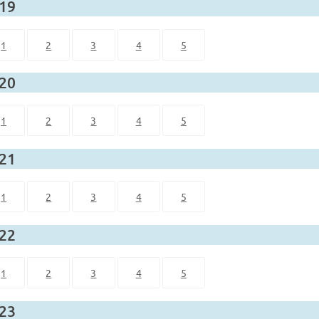
 19
1
2
3
4
5
 20
1
2
3
4
5
 21
1
2
3
4
5
 22
1
2
3
4
5
 23