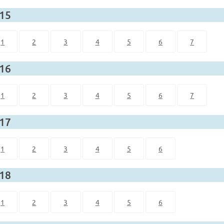
 15
1
2
3
4
5
6
7
 16
1
2
3
4
5
6
7
 17
1
2
3
4
5
6
 18
1
2
3
4
5
6