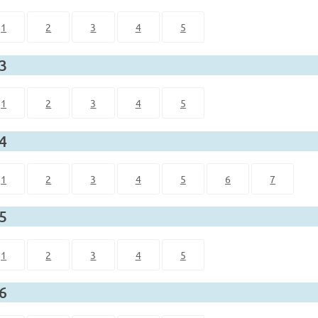
1
2
3
4
5
 3
1
2
3
4
5
 4
1
2
3
4
5
6
7
 5
1
2
3
4
5
 6