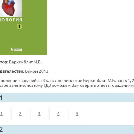
тор:
Беркинблит М.Б..
дательство:
Бином 2013
полнения заданий за 8 класс по Биологии Беркинблит М.Б. часть 1, 2
стое занятие, поэтому ГДЗ поможем Вам сверить ответы к заданиям
 1
1
2
3
4
5
 2