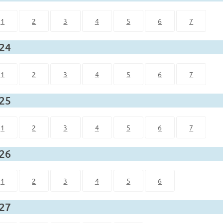
1
2
3
4
5
6
7
 24
1
2
3
4
5
6
7
 25
1
2
3
4
5
6
7
 26
1
2
3
4
5
6
 27