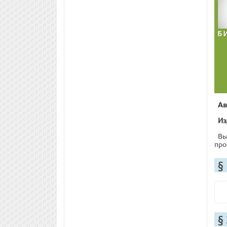
Ав
Из
Вы
про
§
§