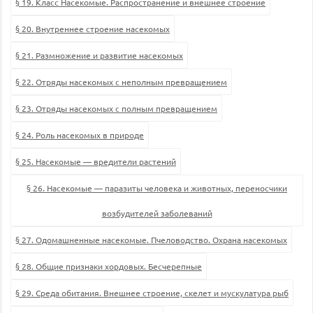
§ 19. Класс Насекомые. Распространение и внешнее строение
§ 20. Внутреннее строение насекомых
§ 21. Размножение и развитие насекомых
§ 22. Отряды насекомых с неполным превращением
§ 23. Отряды насекомых с полным превращением
§ 24. Роль насекомых в природе
§ 25. Насекомые — вредители растений
§ 26. Насекомые — паразиты человека и животных, переносчики
возбудителей заболеваний
§ 27. Одомашненные насекомые. Пчеловодство. Охрана насекомых
§ 28. Общие признаки хордовых. Бесчерепные
§ 29. Среда обитания. Внешнее строение, скелет и мускулатура рыб