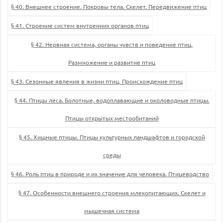
§ 40. Внешнее строение. Покровы тела. Скелет. Передвижение птиц
§ 41. Строение систем внутренних органов птиц
§ 42. Нервная система, органы чувств и поведение птиц.
Размножение и развитие птиц
§ 43. Сезонные явления в жизни птиц. Происхождение птиц
§ 44. Птицы леса. Болотные, водоплавающие и околоводные птицы.
Птицы открытых местообитаний
§ 45. Хищные птицы. Птицы культурных ландшафтов и городской
среды
§ 46. Роль птиц в природе и их значение для человека. Птицеводство
§ 47. Особенности внешнего строения млекопитающих. Скелет и
мышечная система