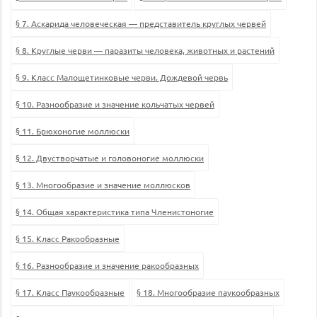
§ 7. Аскарида человеческая — представитель круглых червей
§ 8. Круглые черви — паразиты человека, животных и растений
§ 9. Класс Малощетинковые черви. Дождевой червь
§ 10. Разнообразие и значение кольчатых червей
§ 11. Брюхоногие моллюски
§ 12. Двустворчатые и головоногие моллюски
§ 13. Многообразие и значение моллюсков
§ 14. Общая характеристика типа Членистоногие
§ 15. Класс Ракообразные
§ 16. Разнообразие и значение ракообразных
§ 17. Класс Паукообразные
§ 18. Многообразие паукообразных