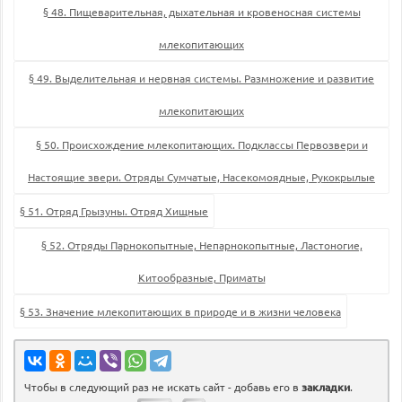
§ 48. Пищеварительная, дыхательная и кровеносная системы
млекопитающих
§ 49. Выделительная и нервная системы. Размножение и развитие
млекопитающих
§ 50. Происхождение млекопитающих. Подклассы Первозвери и
Настоящие звери. Отряды Сумчатые, Насекомоядные, Рукокрылые
§ 51. Отряд Грызуны. Отряд Хищные
§ 52. Отряды Парнокопытные, Непарнокопытные, Ластоногие,
Китообразные, Приматы
§ 53. Значение млекопитающих в природе и в жизни человека
Чтобы в следующий раз не искать сайт - добавь его в
закладки
.