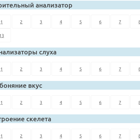
рительный анализатор
1
2
3
4
5
6
7
13
нализаторы слуха
1
2
3
4
5
6
7
боняние вкус
1
2
3
4
5
6
7
троение скелета
1
2
3
4
5
6
7