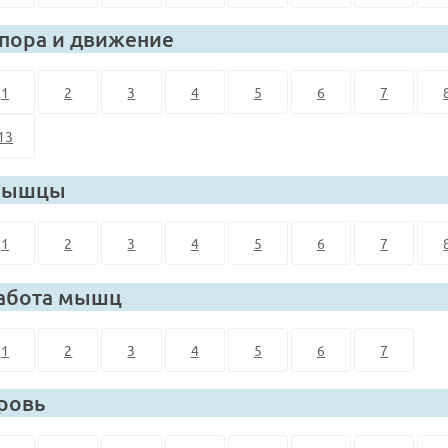
пора и движение
1
2
3
4
5
6
7
13
ышцы
1
2
3
4
5
6
7
абота мышц
1
2
3
4
5
6
7
ровь