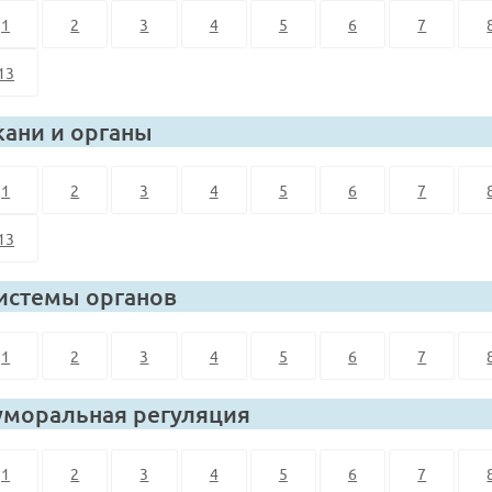
1
2
3
4
5
6
7
13
кани и органы
1
2
3
4
5
6
7
13
истемы органов
1
2
3
4
5
6
7
уморальная регуляция
1
2
3
4
5
6
7