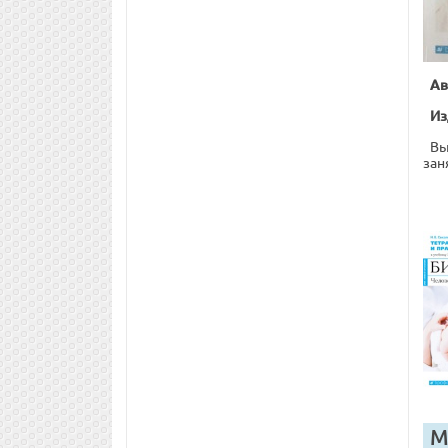
Ав
Из
Вы
зан
М