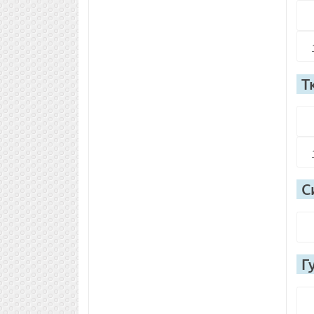
Т
С
Г