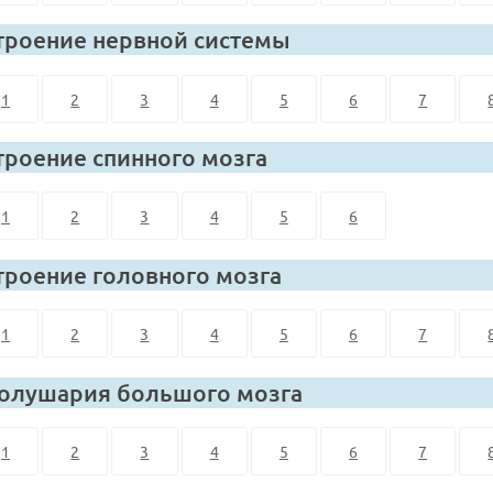
троение нервной системы
1
2
3
4
5
6
7
троение спинного мозга
1
2
3
4
5
6
троение головного мозга
1
2
3
4
5
6
7
олушария большого мозга
1
2
3
4
5
6
7