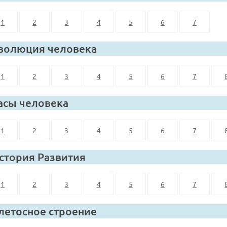
1
2
3
4
5
6
7
волюция человека
1
2
3
4
5
6
7
асы человека
1
2
3
4
5
6
7
стория Развития
1
2
3
4
5
6
7
летосное строение