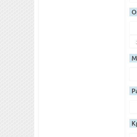
О
М
Р
К