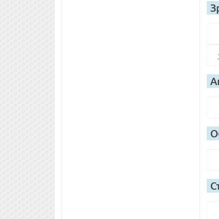
З
А
О
С