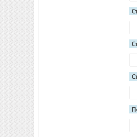
С
С
С
П