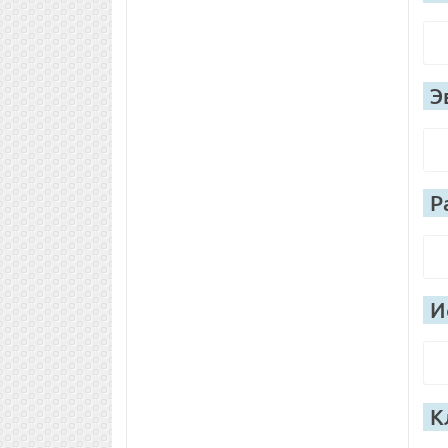
Э
Р
И
К