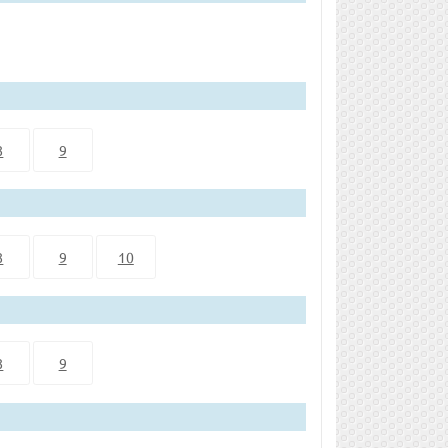
8
9
8
9
10
8
9