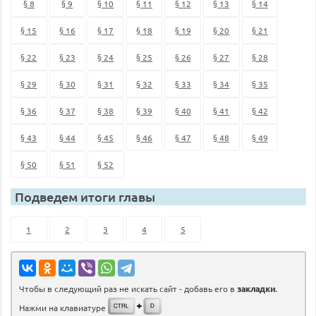
§ 8
§ 9
§ 10
§ 11
§ 12
§ 13
§ 14
§ 15
§ 16
§ 17
§ 18
§ 19
§ 20
§ 21
§ 22
§ 23
§ 24
§ 25
§ 26
§ 27
§ 28
§ 29
§ 30
§ 31
§ 32
§ 33
§ 34
§ 35
§ 36
§ 37
§ 38
§ 39
§ 40
§ 41
§ 42
§ 43
§ 44
§ 45
§ 46
§ 47
§ 48
§ 49
§ 50
§ 51
§ 52
Подведем итоги главы
1
2
3
4
5
Чтобы в следующий раз не искать сайт - добавь его в
закладки
.
Нажми на клавиатуре