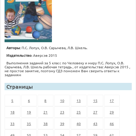
Авторы:
П.С. Лопух, О.В. Сарычева, Л.В. Шкель.
Издательство:
Аверсэв 2015
Выполнения заданий за 5 класс по Человеку и миру П.С. Лопух, О.В.
Сарычева, Л.В. Шкель рабочая тетрадь , от издательства: Аверсэв 2015 ,
не простое занятие, поэтому ГДЗ поможем Вам сверить ответы к
заданиям
Страницы
5
6
8
10
13
15
17
18
19
21
23
25
27
29
33
35
38
39
40
43
46
49
50
53
54
57
59
62