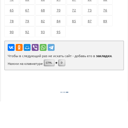
65
67
68
70
72
73
76
78
79
82
84
85
87
89
90
92
93
95
Чтобы в следующий раз не искать сайт - добавь его в
закладки
.
Нажми на клавиатуре
©
gdz.lol
2026
admin@gdz.lol