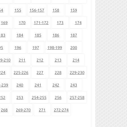
54
155
156-157
158
159
169
170
171-172
173
174
183
184
185
186
187
95
196
197
198-199
200
9-210
211
212
213
214
224
225-226
227
228
229-230
-239
240
241
242
243
252
253
254-255
256
257-258
268
269-270
271
272-274