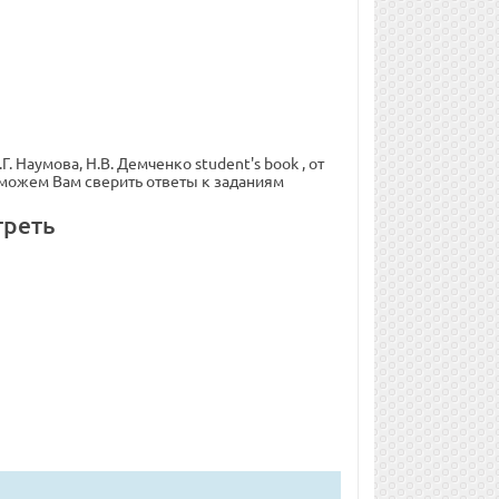
. Наумова, Н.В. Демченко student's book , от
поможем Вам сверить ответы к заданиям
треть