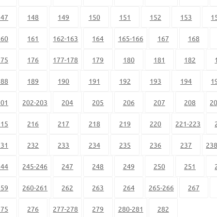
147
148
149
150
151
152
153
1
160
161
162-163
164
165-166
167
168
175
176
177-178
179
180
181
182
188
189
190
191
192
193
194
1
201
202-203
204
205
206
207
208
20
215
216
217
218
219
220
221-223
231
232
233
234
235
236
237
238
244
245-246
247
248
249
250
251
259
260-261
262
263
264
265-266
267
275
276
277-278
279
280-281
282