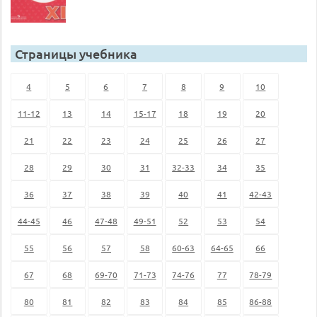
Страницы учебника
4
5
6
7
8
9
10
11-12
13
14
15-17
18
19
20
21
22
23
24
25
26
27
28
29
30
31
32-33
34
35
36
37
38
39
40
41
42-43
44-45
46
47-48
49-51
52
53
54
55
56
57
58
60-63
64-65
66
67
68
69-70
71-73
74-76
77
78-79
80
81
82
83
84
85
86-88