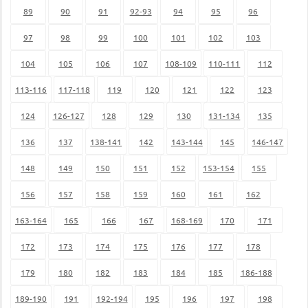
89
90
91
92-93
94
95
96
97
98
99
100
101
102
103
104
105
106
107
108-109
110-111
112
113-116
117-118
119
120
121
122
123
124
126-127
128
129
130
131-134
135
136
137
138-141
142
143-144
145
146-147
148
149
150
151
152
153-154
155
156
157
158
159
160
161
162
163-164
165
166
167
168-169
170
171
172
173
174
175
176
177
178
179
180
182
183
184
185
186-188
189-190
191
192-194
195
196
197
198