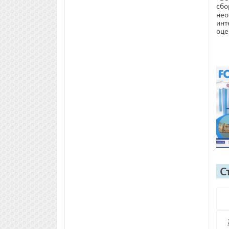
сбо
нео
инт
оце
С