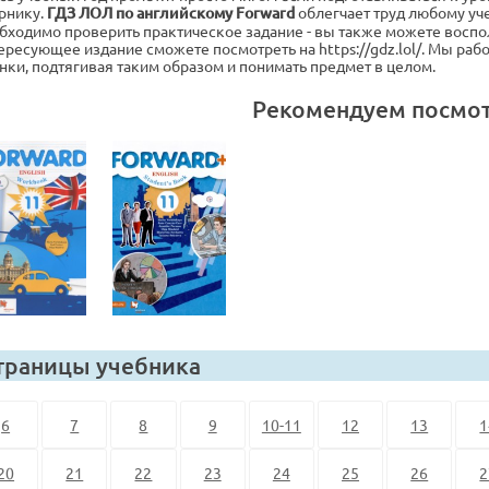
рнику.
ГДЗ ЛОЛ по английскому Forward
облегчает труд любому уч
бходимо проверить практическое задание - вы также можете восп
ересующее издание сможете посмотреть на https://gdz.lol/. Мы рабо
нки, подтягивая таким образом и понимать предмет в целом.
Рекомендуем посмо
траницы учебника
6
7
8
9
10-11
12
13
1
20
21
22
23
24
25
26
2