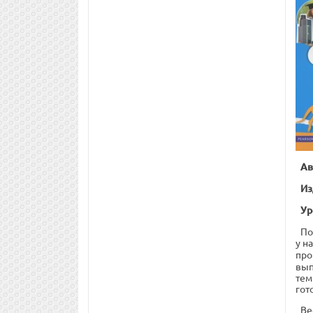
Ав
Из
Ур
По
у н
про
вып
тем
гот
Ве