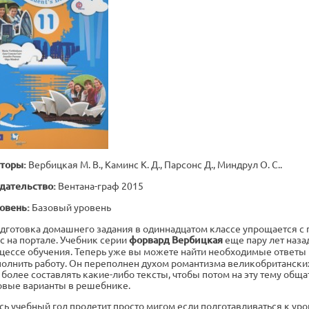
торы:
Вербицкая М. В., Каминс К. Д., Парсонс Д., Миндрул О. С..
дательство:
Вентана-граф 2015
овень:
Базовый уровень
дготовка домашнего задания в одиннадцатом классе упрощается 
ас на портале. Учебник серии
форвард Вербицкая
еще пару лет наза
цессе обучения. Теперь уже вы можете найти необходимые ответы
олнить работу. Он переполнен духом романтизма великобританских п
 более составлять какие-либо тексты, чтобы потом на эту тему общат
овые варианты в решебнике.
сь учебный год пролетит просто мигом если подготавливаться к у