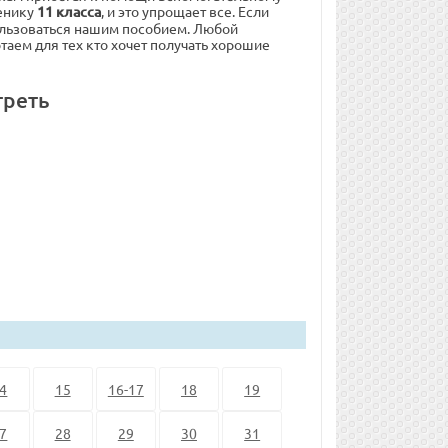
енику
11 класса
, и это упрощает все. Если
ользоваться нашим пособием. Любой
таем для тех кто хочет получать хорошие
треть
4
15
16-17
18
19
7
28
29
30
31