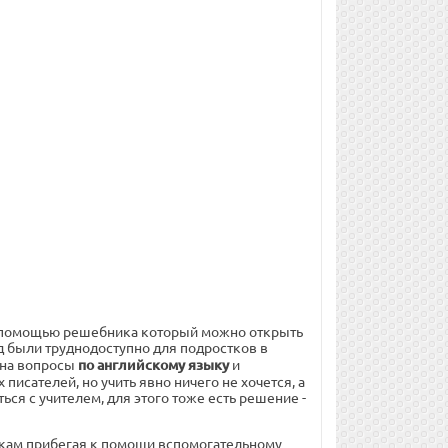
с помощью решебника который можно открыть
д были труднодоступно для подростков в
 на вопросы
по английскому языку
и
исателей, но учить явно ничего не хочется, а
ься с учителем, для этого тоже есть решение -
рокам прибегая к помощи вспомогательному