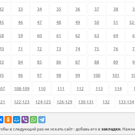
32
33
34
35
36
37
38
3
45
46
47
48
49
50
51
52
58
59
60
61
62
63
64
6
70
71
72
73
74
75
76
7
83
84
85
86
87
88
89
9
95
96
97
98
99
100
101
1
107
108-109
110
111
112
113
114
121
122-123
124-125
126-129
130-131
132
133-134
тобы в следующий раз не искать сайт - добавь его в
закладки
. Нажм