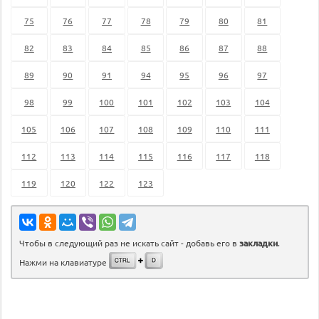
75
76
77
78
79
80
81
82
83
84
85
86
87
88
89
90
91
94
95
96
97
98
99
100
101
102
103
104
105
106
107
108
109
110
111
112
113
114
115
116
117
118
119
120
122
123
Чтобы в следующий раз не искать сайт - добавь его в
закладки
.
Нажми на клавиатуре