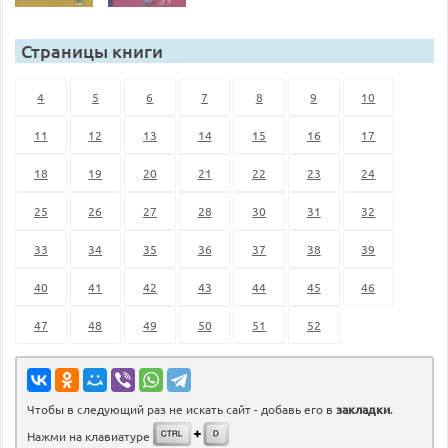
Страницы книги
4
5
6
7
8
9
10
11
12
13
14
15
16
17
18
19
20
21
22
23
24
25
26
27
28
30
31
32
33
34
35
36
37
38
39
40
41
42
43
44
45
46
47
48
49
50
51
52
Чтобы в следующий раз не искать сайт - добавь его в
закладки
.
Нажми на клавиатуре