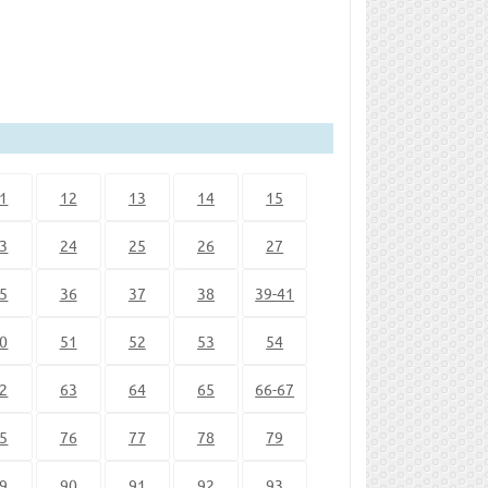
1
12
13
14
15
3
24
25
26
27
5
36
37
38
39-41
0
51
52
53
54
2
63
64
65
66-67
5
76
77
78
79
9
90
91
92
93