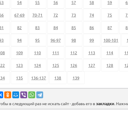
53
54
55
56
57
58
59
6
66
67-69
70-71
72
73
74
75
7
81
82
83
84
85
86
87
8
93
94
95
96-97
98
99
100-101
108
109
110
111
112
113
114
1
122
123
124
125
126
127
128
1
134
135
136-137
138
139
тобы в следующий раз не искать сайт - добавь его в
закладки
. Нажм