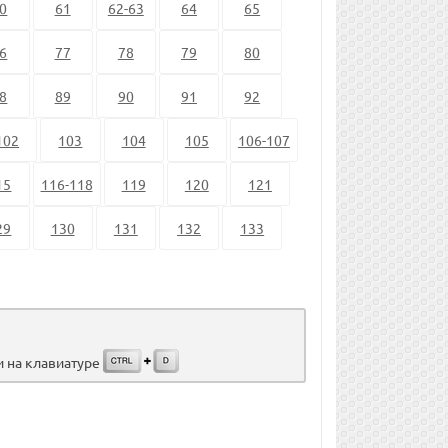
0
61
62-63
64
65
6
77
78
79
80
8
89
90
91
92
102
103
104
105
106-107
15
116-118
119
120
121
29
130
131
132
133
и на клавиатуре