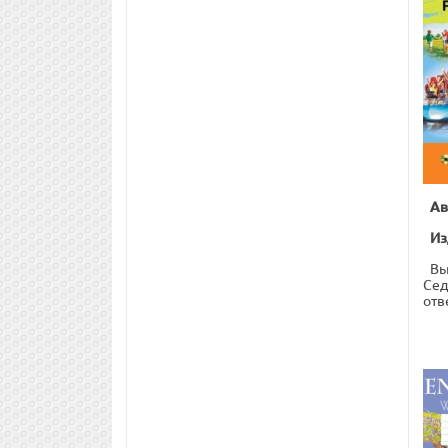
Ав
Из
Вы
Сед
отв