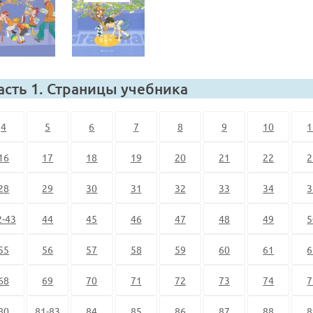
асть 1. Страницы учебника
4
5
6
7
8
9
10
1
16
17
18
19
20
21
22
2
28
29
30
31
32
33
34
3
2-43
44
45
46
47
48
49
5
55
56
57
58
59
60
61
6
68
69
70
71
72
73
74
7
80
81-83
84
85
86
87
88
8