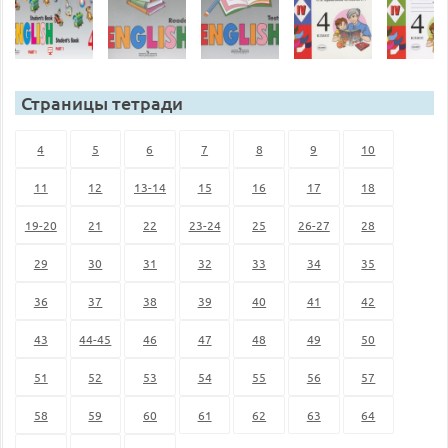
Страницы тетради
4
5
6
7
8
9
10
11
12
13-14
15
16
17
18
19-20
21
22
23-24
25
26-27
28
29
30
31
32
33
34
35
36
37
38
39
40
41
42
43
44-45
46
47
48
49
50
51
52
53
54
55
56
57
58
59
60
61
62
63
64