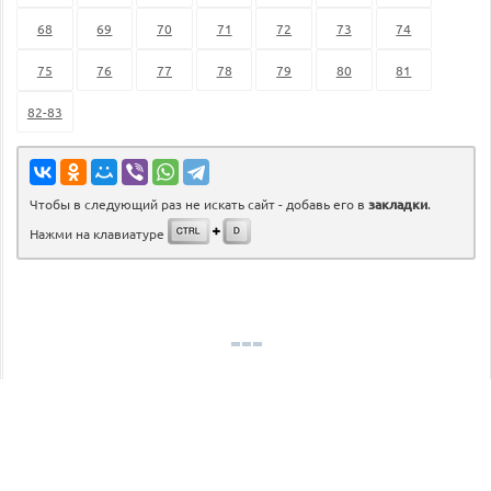
68
69
70
71
72
73
74
75
76
77
78
79
80
81
82-83
Чтобы в следующий раз не искать сайт - добавь его в
закладки
.
Нажми на клавиатуре
©
gdz.lol
2026
admin@gdz.lol