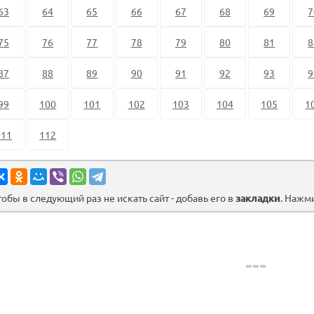
63
64
65
66
67
68
69
7
75
76
77
78
79
80
81
8
87
88
89
90
91
92
93
9
99
100
101
102
103
104
105
1
111
112
тобы в следующий раз не искать сайт - добавь его в
закладки
. Нажм