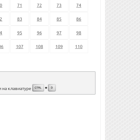
0
71
72
73
74
2
83
84
85
86
4
95
96
97
98
06
107
108
109
110
и на клавиатуре