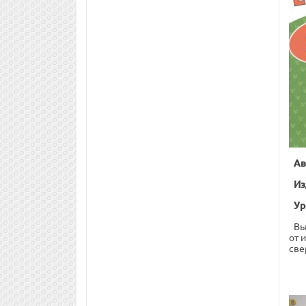
Ав
Из
Ур
Вы
от 
све