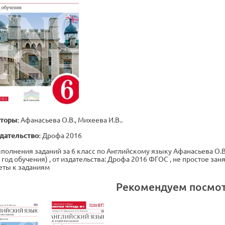
торы:
Афанасьева О.В., Михеева И.В..
дательство:
Дрофа 2016
полнения заданий за 6 класс по Английскому языку Афанасьева О.В.
й год обучения) , от издательства: Дрофа 2016 ФГОС , не простое за
еты к заданиям
Рекомендуем посмо