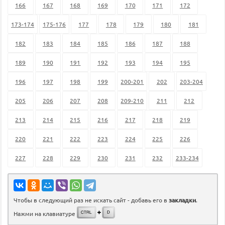
166
167
168
169
170
171
172
173-174
175-176
177
178
179
180
181
182
183
184
185
186
187
188
189
190
191
192
193
194
195
196
197
198
199
200-201
202
203-204
205
206
207
208
209-210
211
212
213
214
215
216
217
218
219
220
221
222
223
224
225
226
227
228
229
230
231
232
233-234
Чтобы в следующий раз не искать сайт - добавь его в
закладки
.
Нажми на клавиатуре