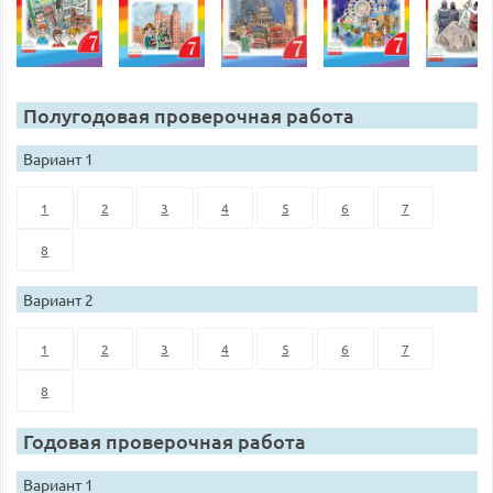
Полугодовая проверочная работа
Вариант 1
1
2
3
4
5
6
7
8
Вариант 2
1
2
3
4
5
6
7
8
Годовая проверочная работа
Вариант 1