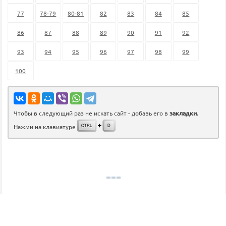
77
78-79
80-81
82
83
84
85
86
87
88
89
90
91
92
93
94
95
96
97
98
99
100
Чтобы в следующий раз не искать сайт - добавь его в
закладки
.
Нажми на клавиатуре