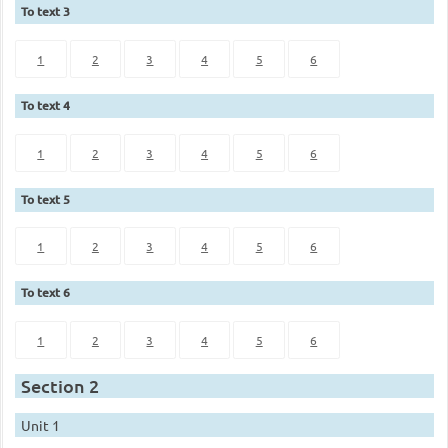
To text 3
1
2
3
4
5
6
To text 4
1
2
3
4
5
6
To text 5
1
2
3
4
5
6
To text 6
1
2
3
4
5
6
Section 2
Unit 1