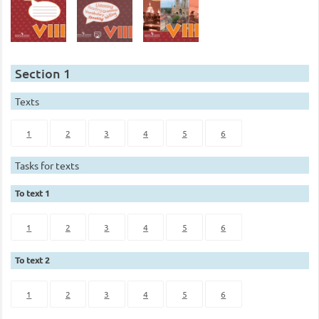
Section 1
Texts
1
2
3
4
5
6
Tasks for texts
To text 1
1
2
3
4
5
6
To text 2
1
2
3
4
5
6