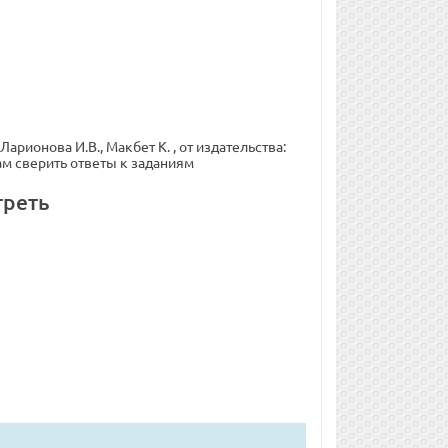
рионова И.В., Макбет К. , от издательства:
ам сверить ответы к заданиям
треть