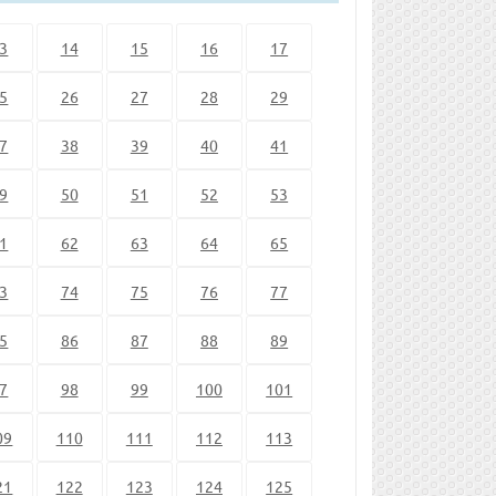
3
14
15
16
17
5
26
27
28
29
7
38
39
40
41
9
50
51
52
53
1
62
63
64
65
3
74
75
76
77
5
86
87
88
89
7
98
99
100
101
09
110
111
112
113
21
122
123
124
125