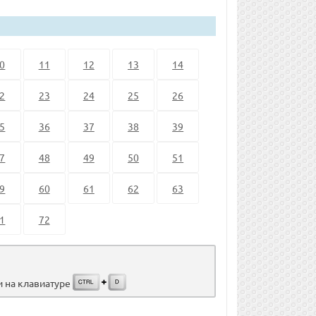
0
11
12
13
14
2
23
24
25
26
5
36
37
38
39
7
48
49
50
51
9
60
61
62
63
1
72
и на клавиатуре