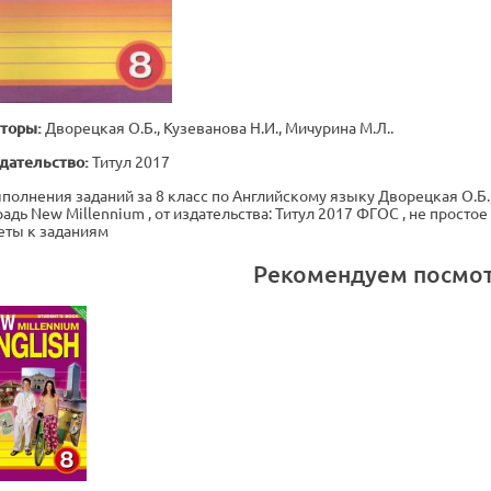
торы:
Дворецкая О.Б., Кузеванова Н.И., Мичурина М.Л..
дательство:
Титул 2017
полнения заданий за 8 класс по Английскому языку Дворецкая О.Б.,
радь New Millennium , от издательства: Титул 2017 ФГОС , не прост
еты к заданиям
Рекомендуем посмо