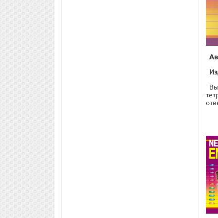
Ав
Из
Вы
тет
отв