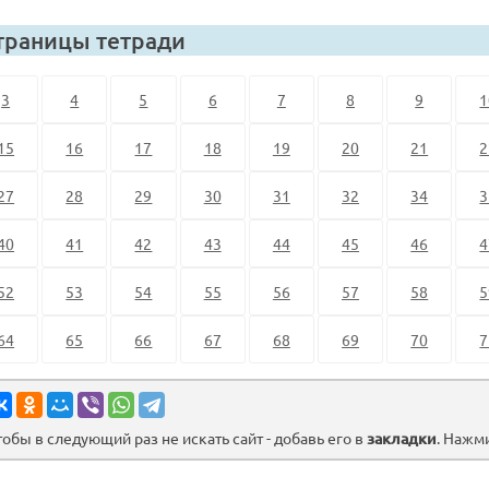
траницы тетради
3
4
5
6
7
8
9
1
15
16
17
18
19
20
21
2
27
28
29
30
31
32
34
3
40
41
42
43
44
45
46
4
52
53
54
55
56
57
58
5
64
65
66
67
68
69
70
7
тобы в следующий раз не искать сайт - добавь его в
закладки
. Нажм