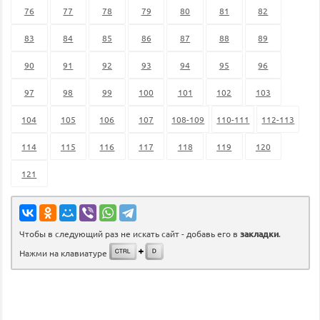
76
77
78
79
80
81
82
83
84
85
86
87
88
89
90
91
92
93
94
95
96
97
98
99
100
101
102
103
104
105
106
107
108-109
110-111
112-113
114
115
116
117
118
119
120
121
Чтобы в следующий раз не искать сайт - добавь его в
закладки
.
Нажми на клавиатуре