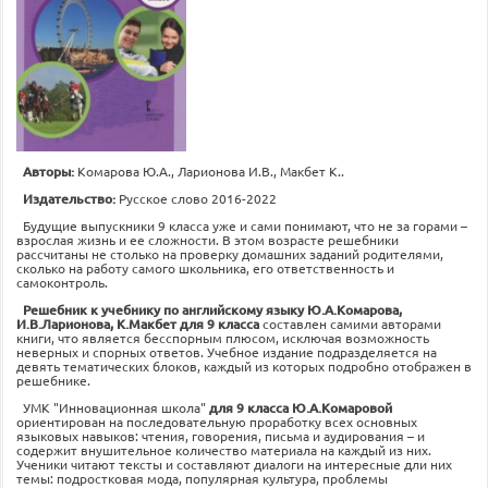
Авторы:
Комарова Ю.А., Ларионова И.В., Макбет К..
Издательство:
Русское слово 2016-2022
Будущие выпускники 9 класса уже и сами понимают, что не за горами –
взрослая жизнь и ее сложности. В этом возрасте решебники
рассчитаны не столько на проверку домашних заданий родителями,
сколько на работу самого школьника, его ответственность и
самоконтроль.
Решебник к учебнику по английскому языку Ю.А.Комарова,
И.В.Ларионова, К.Макбет для 9 класса
составлен самими авторами
книги, что является бесспорным плюсом, исключая возможность
неверных и спорных ответов. Учебное издание подразделяется на
девять тематических блоков, каждый из которых подробно отображен в
решебнике.
УМК "Инновационная школа"
для 9 класса Ю.А.Комаровой
ориентирован на последовательную проработку всех основных
языковых навыков: чтения, говорения, письма и аудирования – и
содержит внушительное количество материала на каждый из них.
Ученики читают тексты и составляют диалоги на интересные дли них
темы: подростковая мода, популярная культура, проблемы