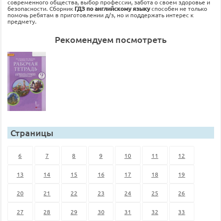
современного общества, выбор профессии, забота о своем здоровье и
безопасности. Сборник
ГДЗ по английскому языку
способен не только
помочь ребятам в приготовлении д/з, но и поддержать интерес к
предмету.
Рекомендуем посмотреть
Страницы
6
7
8
9
10
11
12
13
14
15
16
17
18
19
20
21
22
23
24
25
26
27
28
29
30
31
32
33