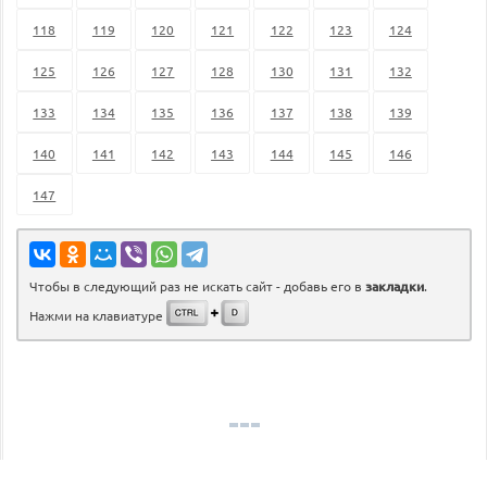
118
119
120
121
122
123
124
125
126
127
128
130
131
132
133
134
135
136
137
138
139
140
141
142
143
144
145
146
147
Чтобы в следующий раз не искать сайт - добавь его в
закладки
.
Нажми на клавиатуре