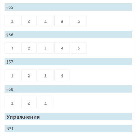
§55
1
2
3
4
5
§56
1
2
3
4
5
§57
1
2
3
4
§58
1
2
3
Упражнения
№1