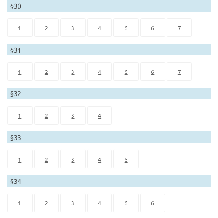
§30
1
2
3
4
5
6
7
§31
1
2
3
4
5
6
7
§32
1
2
3
4
§33
1
2
3
4
5
§34
1
2
3
4
5
6