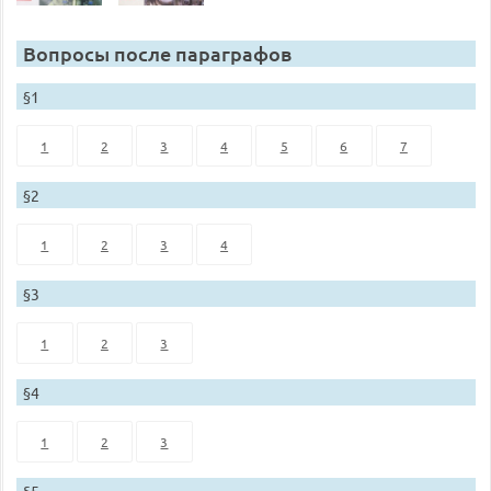
Вопросы после параграфов
§1
1
2
3
4
5
6
7
§2
1
2
3
4
§3
1
2
3
§4
1
2
3