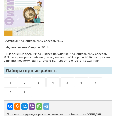
Авторы:
Исаченкова Л.А., Слесарь И.Э..
Издательство:
Аверсэв 2016
Выполнения заданий за 6 класс по Физике Исаченкова Л.А., Слесарь
И.Э. лабораторные работы , от издательства: Аверсэв 2016 , не простое
занятие, поэтому ГДЗ поможем Вам сверить ответы к заданиям
Лабораторные работы
1
2
3
4
5
6
7
8
9
Чтобы в следующий раз не искать сайт - добавь его в
закладки
.