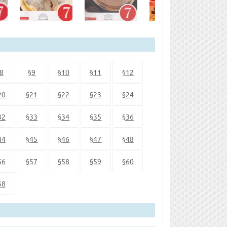
8
§9
§10
§11
§12
20
§21
§22
§23
§24
32
§33
§34
§35
§36
44
§45
§46
§47
§48
56
§57
§58
§59
§60
68