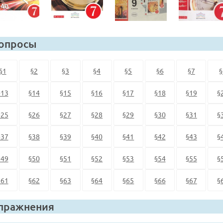
опросы
§1
§2
§3
§4
§5
§6
§7
§
§13
§14
§15
§16
§17
§18
§19
§
§25
§26
§27
§28
§29
§30
§31
§
§37
§38
§39
§40
§41
§42
§43
§
§49
§50
§51
§52
§53
§54
§55
§
§61
§62
§63
§64
§65
§66
§67
§
пражнения