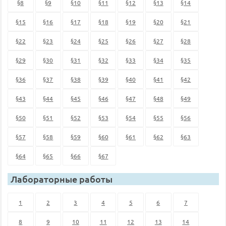
§8
§9
§10
§11
§12
§13
§14
§15
§16
§17
§18
§19
§20
§21
§22
§23
§24
§25
§26
§27
§28
§29
§30
§31
§32
§33
§34
§35
§36
§37
§38
§39
§40
§41
§42
§43
§44
§45
§46
§47
§48
§49
§50
§51
§52
§53
§54
§55
§56
§57
§58
§59
§60
§61
§62
§63
§64
§65
§66
§67
Лабораторные работы
1
2
3
4
5
6
7
8
9
10
11
12
13
14