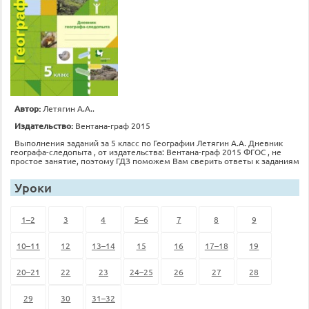
Автор:
Летягин А.А..
Издательство:
Вентана-граф 2015
Выполнения заданий за 5 класс по Географии Летягин А.А. Дневник
географа-следопыта , от издательства: Вентана-граф 2015 ФГОС , не
простое занятие, поэтому ГДЗ поможем Вам сверить ответы к заданиям
Уроки
1–2
3
4
5–6
7
8
9
10–11
12
13–14
15
16
17–18
19
20–21
22
23
24–25
26
27
28
29
30
31–32