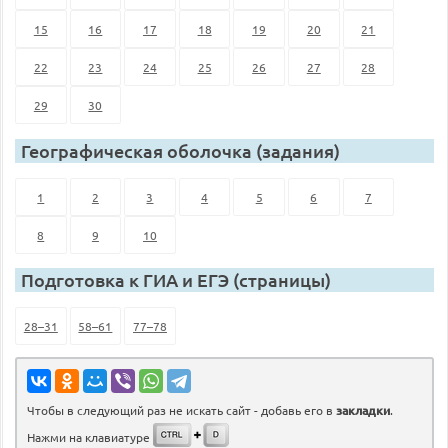
15
16
17
18
19
20
21
22
23
24
25
26
27
28
29
30
Географическая оболочка (задания)
1
2
3
4
5
6
7
8
9
10
Подготовка к ГИА и ЕГЭ (страницы)
28–31
58–61
77–78
Чтобы в следующий раз не искать сайт - добавь его в
закладки
.
Нажми на клавиатуре