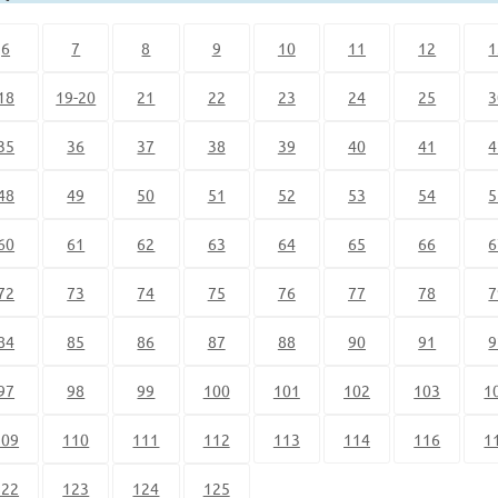
6
7
8
9
10
11
12
1
18
19-20
21
22
23
24
25
3
35
36
37
38
39
40
41
4
48
49
50
51
52
53
54
5
60
61
62
63
64
65
66
6
72
73
74
75
76
77
78
7
84
85
86
87
88
90
91
9
97
98
99
100
101
102
103
1
109
110
111
112
113
114
116
1
122
123
124
125