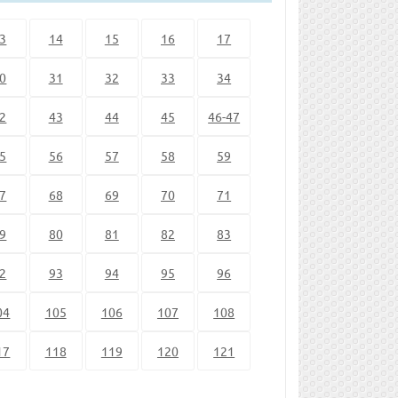
3
14
15
16
17
0
31
32
33
34
2
43
44
45
46-47
5
56
57
58
59
7
68
69
70
71
9
80
81
82
83
2
93
94
95
96
04
105
106
107
108
17
118
119
120
121