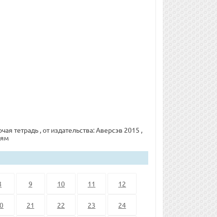
чая тетрадь , от издательства: Аверсэв 2015 ,
иям
8
9
10
11
12
0
21
22
23
24