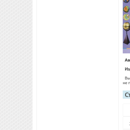
Ав
Из
Вы
не 
С