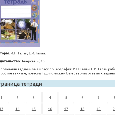
торы:
И.П. Галай, Е.И. Галай.
дательство:
Аверсэв 2015
полнения заданий за 7 класс по Географии И.П. Галай, Е.И. Галай рабо
простое занятие, поэтому ГДЗ поможем Вам сверить ответы к задан
траница тетради
1
2
3
4
5
6
7
13
14
15
16
17
18
19
2