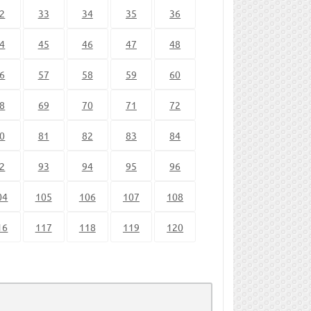
2
33
34
35
36
4
45
46
47
48
6
57
58
59
60
8
69
70
71
72
0
81
82
83
84
2
93
94
95
96
04
105
106
107
108
16
117
118
119
120