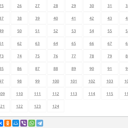
25
26
27
28
29
30
31
3
37
38
39
40
41
42
43
4
49
50
51
52
53
54
55
5
61
62
63
64
65
66
67
6
73
74
75
76
77
78
79
8
85
86
87
88
89
90
91
9
97
98
99
100
101
102
103
1
109
110
111
112
113
114
115
1
121
122
123
124