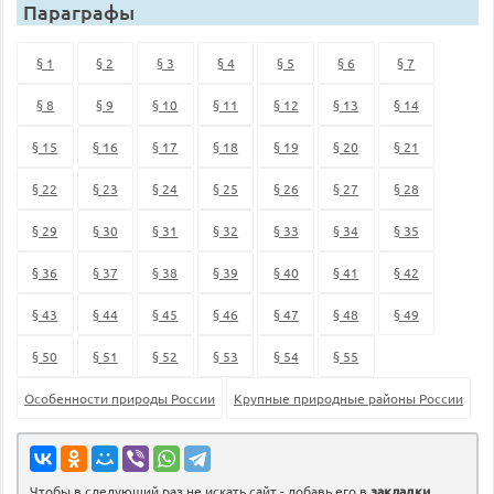
Параграфы
§ 1
§ 2
§ 3
§ 4
§ 5
§ 6
§ 7
§ 8
§ 9
§ 10
§ 11
§ 12
§ 13
§ 14
§ 15
§ 16
§ 17
§ 18
§ 19
§ 20
§ 21
§ 22
§ 23
§ 24
§ 25
§ 26
§ 27
§ 28
§ 29
§ 30
§ 31
§ 32
§ 33
§ 34
§ 35
§ 36
§ 37
§ 38
§ 39
§ 40
§ 41
§ 42
§ 43
§ 44
§ 45
§ 46
§ 47
§ 48
§ 49
§ 50
§ 51
§ 52
§ 53
§ 54
§ 55
Особенности природы России
Крупные природные районы России
Чтобы в следующий раз не искать сайт - добавь его в
закладки
.