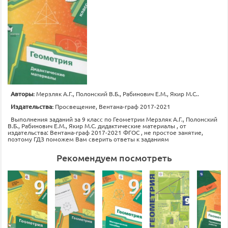
Авторы:
Мерзляк А.Г., Полонский В.Б., Рабинович Е.М., Якир М.С..
Издательства:
Просвещение, Вентана-граф 2017-2021
Выполнения заданий за 9 класс по Геометрии Мерзляк А.Г., Полонский
В.Б., Рабинович Е.М., Якир М.С. дидактические материалы , от
издательства: Вентана-граф 2017-2021 ФГОС , не простое занятие,
поэтому ГДЗ поможем Вам сверить ответы к заданиям
Рекомендуем посмотреть