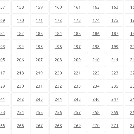
157
158
159
160
161
162
163
1
169
170
171
172
173
174
175
1
181
182
183
184
185
186
187
1
193
194
195
196
197
198
199
2
205
206
207
208
209
210
211
2
217
218
219
220
221
222
223
2
229
230
231
232
233
234
235
2
241
242
243
244
245
246
247
2
253
254
255
256
257
258
259
2
265
266
267
268
269
270
271
2