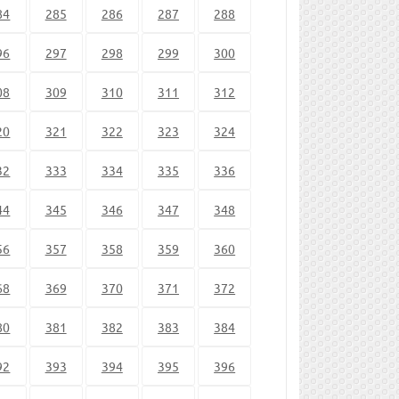
84
285
286
287
288
96
297
298
299
300
08
309
310
311
312
20
321
322
323
324
32
333
334
335
336
44
345
346
347
348
56
357
358
359
360
68
369
370
371
372
80
381
382
383
384
92
393
394
395
396