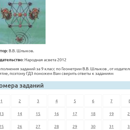
тор:
В.В. Шлыков.
дательство:
Народная асвета 2012
полнения заданий за 9 класс по Геометрии В.В. Шлыков , от издатель
ятие, поэтому ГДЗ поможем Вам сверить ответы к заданиям
омера заданий
1
2
3
4
5
6
7
13
14
15
16
17
18
19
2
25
26
27
28
29
30
31
3