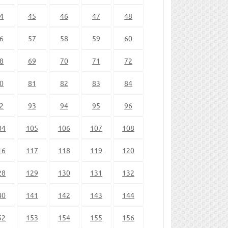
4
45
46
47
48
6
57
58
59
60
8
69
70
71
72
0
81
82
83
84
2
93
94
95
96
04
105
106
107
108
16
117
118
119
120
28
129
130
131
132
40
141
142
143
144
52
153
154
155
156