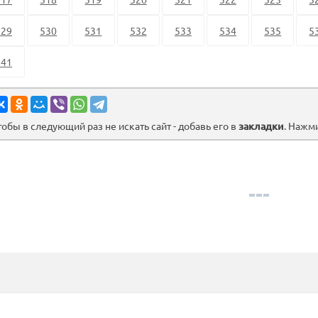
529
530
531
532
533
534
535
5
541
тобы в следующий раз не искать сайт - добавь его в
закладки
. Нажм