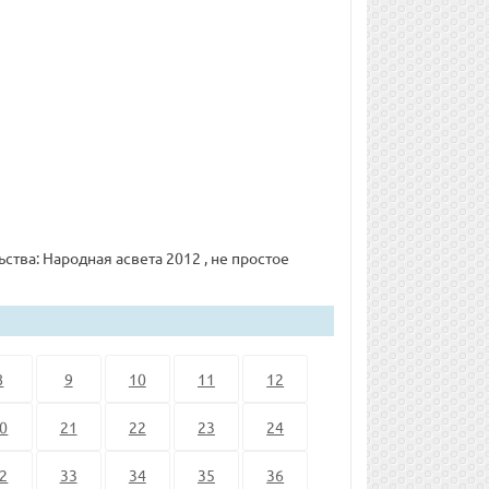
ства: Народная асвета 2012 , не простое
8
9
10
11
12
0
21
22
23
24
2
33
34
35
36