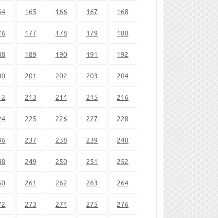
64
165
166
167
168
76
177
178
179
180
88
189
190
191
192
00
201
202
203
204
12
213
214
215
216
24
225
226
227
228
36
237
238
239
240
48
249
250
251
252
60
261
262
263
264
72
273
274
275
276