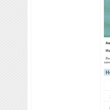
Ав
Из
Вы
зан
Н