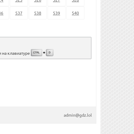
36
537
538
539
540
и на клавиатуре
admin@gdz.lol