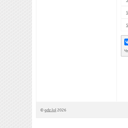
Ч
©
gdz.lol
2026