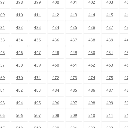
397
398
399
400
401
402
403
4
409
410
411
412
413
414
415
4
421
422
423
424
425
426
427
4
433
434
435
436
437
438
439
4
445
446
447
448
449
450
451
4
457
458
459
460
461
462
463
4
469
470
471
472
473
474
475
4
481
482
483
484
485
486
487
4
493
494
495
496
497
498
499
5
505
506
507
508
509
510
511
5
517
518
519
520
521
522
523
5