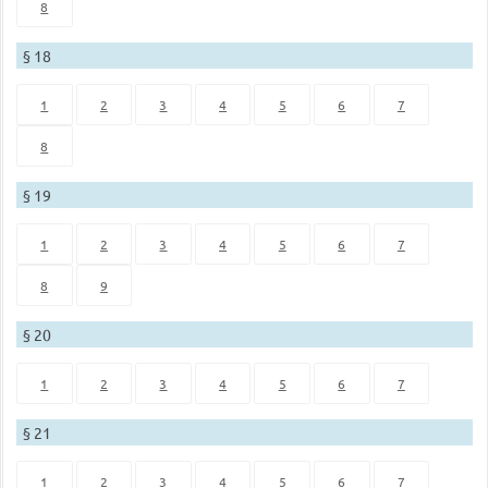
8
§ 18
1
2
3
4
5
6
7
8
§ 19
1
2
3
4
5
6
7
8
9
§ 20
1
2
3
4
5
6
7
§ 21
1
2
3
4
5
6
7