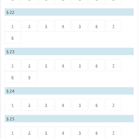
§ 22
1
2
3
4
5
6
7
8
§ 23
1
2
3
4
5
6
7
8
9
§ 24
1
2
3
4
5
6
7
§ 25
1
2
3
4
5
6
7