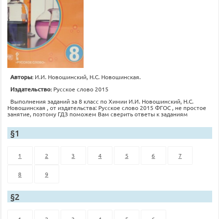
Авторы:
И.И. Новошинский, Н.С. Новошинская.
Издательство:
Русское слово 2015
Выполнения заданий за 8 класс по Химии И.И. Новошинский, Н.С.
Новошинская , от издательства: Русское слово 2015 ФГОС , не простое
занятие, поэтому ГДЗ поможем Вам сверить ответы к заданиям
§1
1
2
3
4
5
6
7
8
9
§2
1
2
3
4
5
6