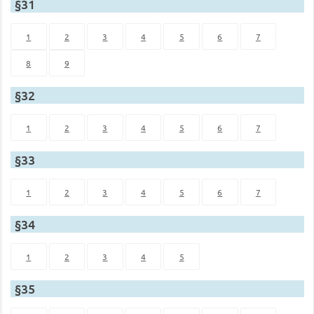
§31
1
2
3
4
5
6
7
8
9
§32
1
2
3
4
5
6
7
§33
1
2
3
4
5
6
7
§34
1
2
3
4
5
§35