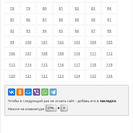
78
79
80
81
82
83
84
85
86
87
88
89
90
91
92
93
94
95
96
97
98
99
100
101
102
103
104
105
106
107
108
109
110
111
112
113
114
115
116
117
118
119
120
121
122
123
124
125
126
Чтобы в следующий раз не искать сайт - добавь его в
закладки
.
Нажми на клавиатуре