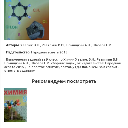
Авторы:
Хвалюк B.Н., Резяпкин B.И., Ельницкий А.П., Шарапа Е.И..
Издательство:
Народная асвета 2015
Выполнения заданий за 9 класс по Химии Хвалюк B.Н., Резяпкин B.И.,
Ельницкий А.П., Шарапа Е.И. сборник задач , от издательства: Народная
асвета 2015 , не простое занятие, поэтому ГДЗ поможем Вам сверить
ответы к заданиям
Рекомендуем посмотреть