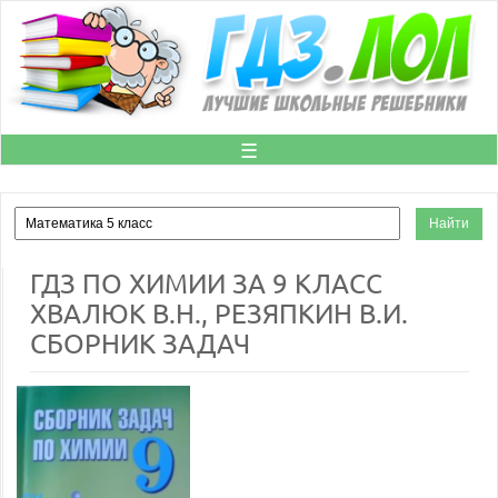
☰
ГДЗ ПО ХИМИИ ЗА 9 КЛАСС
ХВАЛЮК B.Н., РЕЗЯПКИН B.И.
СБОРНИК ЗАДАЧ